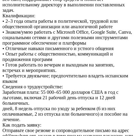
исполнительному директору в выполнении поставленных
задач.
Квалификации:
• 2–3 года опыта работы в политической, трудовой или
общественной организации или аналогичной работе
• Знаком/умею работать с Microsoft Office, Google Suite, Canva,
социальными сетями и другими полезными инструментами
программное обеспечение и платформы
• Отличные навыки письменного и устного общения
• Опыт работы с общественностью, коммуникаций и
продвижения программ
• Готов работать по вечерам и выходным на занятиях,
встречах и мероприятиях.
• Требуется двуязычие; предпочтительно владеть испанским
языком
Сведения о трудоустройстве:
Заработная плата: 55 000–65 000 долларов США в год с
льготами, включая 21 рабочий день отпуска и 12 дней
больничных.
дней, 8 недель отпуска по уходу за ребенком (6 из них
оплачиваемые, 2 из отпуска или больничного) и пособие на
лечение.
Как подать заявку:
Отправьте свое резюме и сопроводительное письмо на адрес
ed@newlynn.org, указав в теме письма название вакансии, или